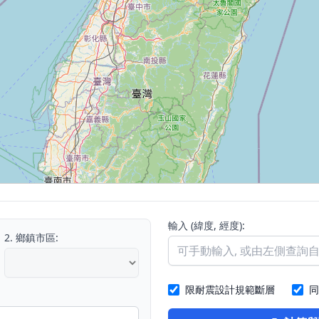
輸入 (緯度, 經度):
2. 鄉鎮市區:
限耐震設計規範斷層
同