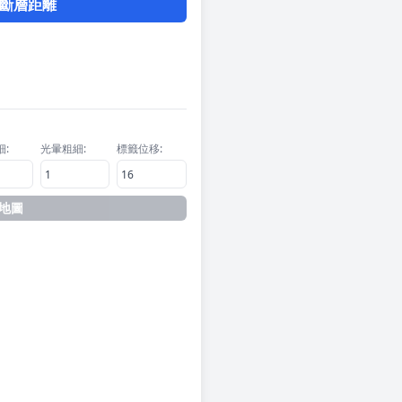
與斷層距離
:
光暈粗細:
標籤位移:
地圖