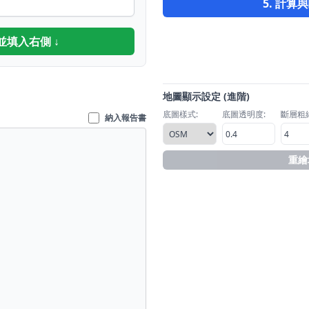
5. 計算
並填入右側 ↓
地圖顯示設定 (進階)
底圖樣式:
底圖透明度:
斷層粗細
納入報告書
重繪