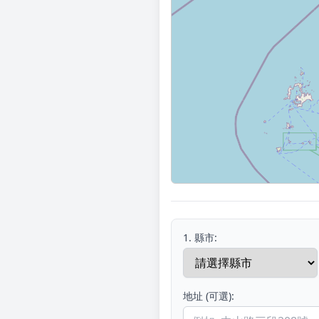
1. 縣市:
地址 (可選):