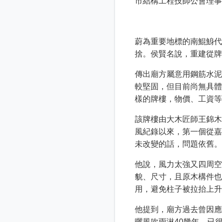
市結構工程技師公會理事
蔚為重要地標的南鯤鯓代
捨。侯賢名說，重建從牌
傳出廟方屬意用鋼筋水泥
較堅固，但目前尚無具體
樣的牌樓，物價、工資等
該牌樓由大木匠師王錦木
風紀錄以來，第一個從嘉
未改變的話，問題依舊。
他說，風力太強又四周空
貌、尺寸，且原木構件也
用，避免柱子被拉抬上升
他提到，廟方過去曾因應
曬風吹雨淋40幾年，已