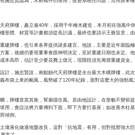
長施忠賢認為，木材構件仍堪用，改變系統性問題，沿用原來檜
天府牌樓，矗立逾40年，採用千年檜木建造，本月初在強風中
樓形體、材質等計畫都須從長計議，最終也要請示王爺旨意，由
重建牌樓，也引來各界提供諸多建言。他說，主要是近年面臨極
方案，後續仍要視董事會跟神明決定，至於重建日期也未定。他
成本高昂，估計至少要花費上億元，現階段須先籌措重建資金。
設計，施忠賢說，南鯤鯓代天府牌樓是全台最大木構牌樓，此次
義布袋上來的颱風，風勢破了120年紀錄，面對這麼大的強勁風
曠，牌樓首當其衝，幫廟擋住風。若由他設計，在形貌不變前提
堪用，會設法將力量傳到下面，即下方要打基座；如改善木柱基
而傾倒。
土壤液化做過地盤改良，這對「抗地震」有用，但對抵禦強大巨
很厲害了。