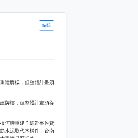
編輯
建牌樓，但整體計畫須從
樓何時重建？總幹事侯賢
筋水泥取代木構件，台南