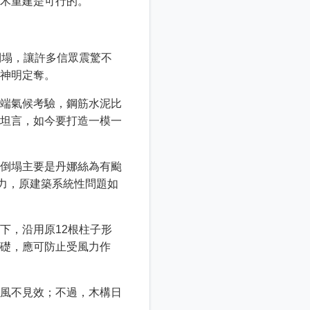
木重建是可行的。
倒塌，讓許多信眾震驚不
神明定奪。
端氣候考驗，鋼筋水泥比
坦言，如今要打造一模一
倒塌主要是丹娜絲為有颱
力，原建築系統性問題如
下，沿用原12根柱子形
礎，應可防止受風力作
風不見效；不過，木構日