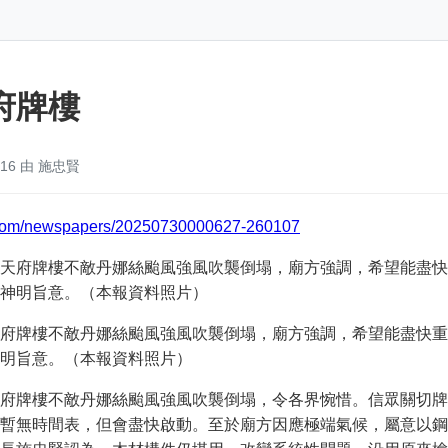
府牌樓
:16 由 施忠賢
s.com/newspapers/20250730000627-260107
府牌樓不敵丹娜絲颱風強風吹襲倒塌，廟方強調，希望能盡快重
明旨意。（本報資料照片）
府牌樓不敵丹娜絲颱風強風吹襲倒塌，令各界惋惜。信眾關切牌
暫無時間表，但會盡快啟動。至於廟方因應極端氣候，屬意以鋼