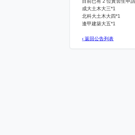
目前已有 2 位實習生申
成大土木大三*1
北科大土木大四*1
逢甲建築大五*1
‹ 返回公告列表